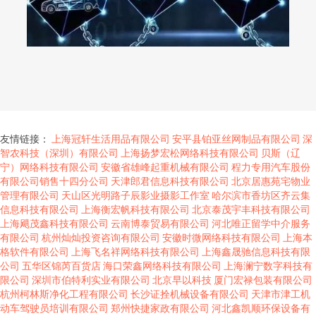
友情链接：
上海冠轩生活用品有限公司
安平县铂亚丝网制品有限公司
深
智农科技（深圳）有限公司
上海扬梦宏松网络科技有限公司
贝斯（辽
宁）网络科技有限公司
安徽省雄峰起重机械有限公司
程力专用汽车股份
有限公司销售十四分公司
天津郎君信息科技有限公司
北京居惠苑宅物业
管理有限公司
天山区光明路子辰影业摄影工作室
哈尔滨市香坊区齐云集
信息科技有限公司
上海衡宏帆科技有限公司
北京泰茂宇丰科技有限公司
上海飓茂鑫科技有限公司
云南博泰贸易有限公司
河北唯正留学中介服务
有限公司
杭州灿灿投资咨询有限公司
安徽时微网络科技有限公司
上海本
格软件有限公司
上海飞名祥网络科技有限公司
上海鑫晟驰信息科技有限
公司
五华区锦芮百货店
海口荣鑫网络科技有限公司
上海澜宁数字科技有
限公司
深圳市伯特利实业有限公司
北京早以科技
厦门宏禄包装有限公司
杭州柯林斯净化工程有限公司
长沙证拴机械设备有限公司
天津市津工机
动车驾驶员培训有限公司
郑州快捷家政有限公司
河北鑫凯顺环保设备有