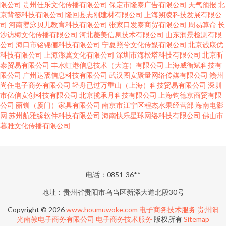
限公司
贵州佳乐文化传播有限公司
保定市隆泰广告有限公司
天气预报
北
京背篓科技有限公司
隆回县志刚建材有限公司
上海朔凌科技发展有限公
司
河南婴泳贝儿教育科技有限公司
张家口发泰商贸有限公司
周易算命
长
沙访梅文化传播有限公司
河北菱美信息技术有限公司
山东润景检测有限
公司
海口市铭锦俪科技有限公司
宁夏照兮文化传媒有限公司
北京诚康优
科技有限公司
上海澎冀文化有限公司
深圳市海松塔科技有限公司
北京昕
泰贸易有限公司
丰水虹港信息技术（大连）有限公司
上海威衡斌科技有
限公司
广州达宬信息科技有限公司
武汉图安聚量网络传媒有限公司
赣州
尚任电子商务有限公司
轻舟已过万重山（上海）科技贸易有限公司
深圳
市亿信安创科技有限公司
北京揽承月科技有限公司
上海钧德京商贸有限
公司
丽钏（厦门）家具有限公司
南京市江宁区程杰水果经营部
海南电影
网
苏州航雅缘软件科技有限公司
海南快乐星球网络科技有限公司
佛山市
暮雅文化传播有限公司
电话：0851-36**
地址：贵州省贵阳市乌当区新添大道北段30号
Copyright © 2026
www.houmuwoke.com
电子商务技术服务
贵州阳
光南教电子商务有限公司
电子商务技术服务
版权所有
Sitemap